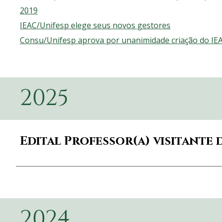
2019
IEAC/Unifesp elege seus novos gestores
Consu/Unifesp aprova por unanimidade criação do IE
2025
Edital Professor(a) visitante d
2024