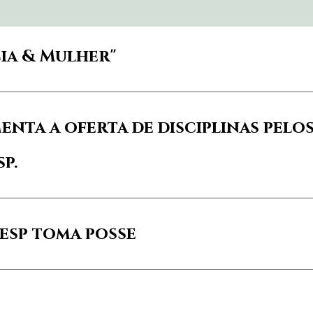
cia & Mulher"
nta a oferta de disciplinas pel
p.
esp toma posse