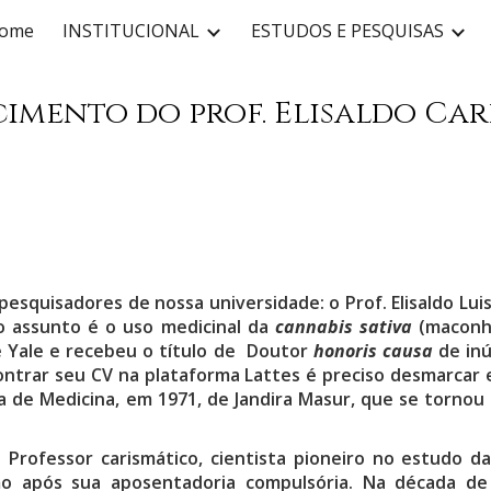
ome
INSTITUCIONAL
ESTUDOS E PESQUISAS
ip to main content
Skip to navigat
cimento do prof. Elisaldo Car
squisadores de nossa universidade: o Prof. Elisaldo Luis 
 o assunto é o uso medicinal da
cannabis sativa
(maconha
e Yale e recebeu o título de Doutor
honoris causa
de in
trar seu CV na plataforma Lattes é preciso desmarcar es
ta de Medicina, em 1971, de Jandira Masur, que se tornou 
os. Professor carismático, cientista pioneiro no estudo d
smo após sua aposentadoria compulsória. Na década de 