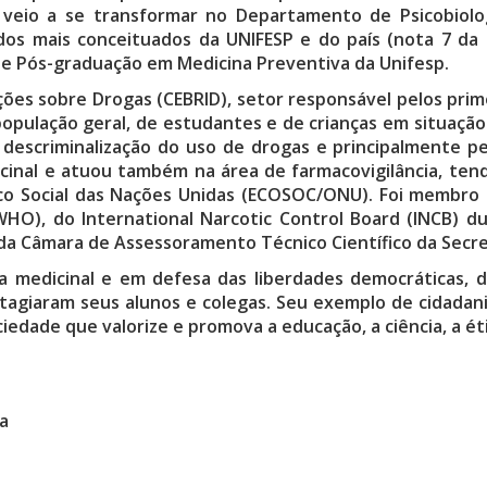
veio a se transformar no Departamento de Psicobiolog
dos mais conceituados da UNIFESP e do país (nota 7 da
e Pós-graduação em Medicina Preventiva da Unifesp.
ações sobre Drogas (CEBRID), setor responsável pelos prim
pulação geral, de estudantes e de crianças em situação
a descriminalização do uso de drogas e principalmente p
nal e atuou também na área de farmacovigilância, tendo
co Social das Nações Unidas (ECOSOC/ONU). Foi membro
WHO), do International Narcotic Control Board (INCB) d
a Câmara de Assessoramento Técnico Científico da Secret
 medicinal e em defesa das liberdades democráticas, 
ntagiaram seus alunos e colegas. Seu exemplo de cidadania
dade que valorize e promova a educação, a ciência, a ética
a