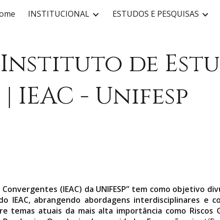
ome
INSTITUCIONAL
ESTUDOS E PESQUISAS
ip to main content
Skip to navigat
 Instituto de Es
s
|
IEAC - U
nifesp
 Convergentes (IEAC) da UNIFESP” tem como objetivo divulg
do IEAC, abrangendo abordagens interdisciplinares e 
e temas atuais da mais alta importância como Riscos G